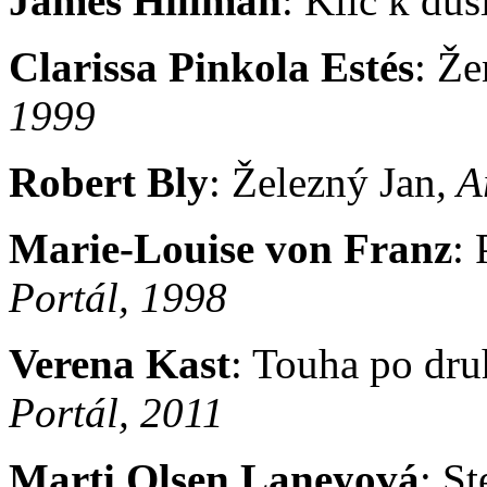
James Hillman
: Klíč k duš
Clarissa Pinkola Estés
: Že
1999
Robert Bly
: Železný Jan
, 
Marie-Louise von Franz
:
Portál, 1998
Verena Kast
: Touha po dru
Portál, 2011
Marti Olsen Laneyová
: St