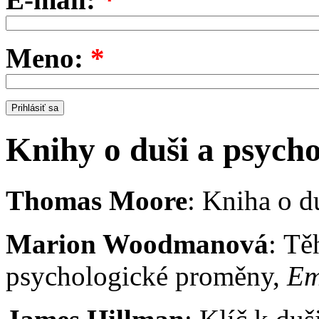
Meno:
*
Knihy o duši a psycho
Thomas Moore
: Kniha o d
Marion Woodmanová
: Tě
psychologické proměny,
Em