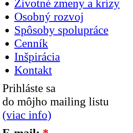
Životné zmeny a krízy
Osobný rozvoj
Spôsoby spolupráce
Cenník
Inšpirácia
Kontakt
Prihláste sa
do môjho mailing listu
(viac info)
E-mail:
*